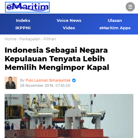
Indeks
Voice News
Ulasan
IKPPNI
Video
eMaritim Apps
Home
› Perkapalan
› Pilihan
Indonesia Sebagai Negara
Kepulauan Tenyata Lebih
Memilih Mengimpor Kapal
Pulo Lasman Simanjuntak
28 November 2014
07.45.00