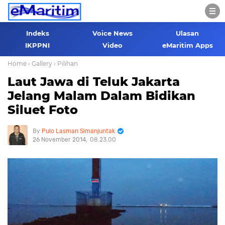
Indeks
Voice News
Ulasan
IKPPNI
Video
eMaritim Apps
Home
› Gallery
› Pilihan
Laut Jawa di Teluk Jakarta
Jelang Malam Dalam Bidikan
Siluet Foto
Pulo Lasman Simanjuntak
26 November 2014
08.23.00