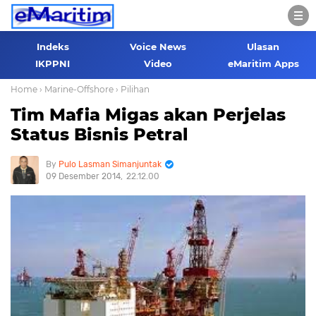
Indeks
Voice News
Ulasan
IKPPNI
Video
eMaritim Apps
Home
› Marine-Offshore
› Pilihan
Tim Mafia Migas akan Perjelas
Status Bisnis Petral
Pulo Lasman Simanjuntak
09 Desember 2014
22.12.00