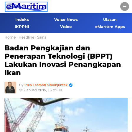
Indeks
Voice News
Ulasan
IKPPNI
Video
eMaritim Apps
Home
› Headline
› Sains
Badan Pengkajian dan
Penerapan Teknologi (BPPT)
Lakukan Inovasi Penangkapan
Ikan
Pulo Lasman Simanjuntak
25 Januari 2015
07.21.00