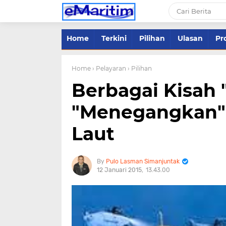
Home
Terkini
Pilihan
Ulasan
Pro
Home
› Pelayaran
› Pilihan
Berbagai Kisah
"Menegangkan" 
Laut
Pulo Lasman Simanjuntak
12 Januari 2015
13.43.00