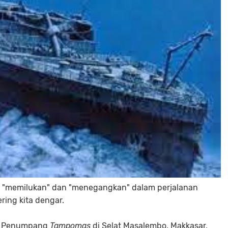
ah "memilukan" dan "menegangkan" dalam perjalanan
ring kita dengar.
al Penumpang
Tampomas
di Selat Masalembo, Makkasar,