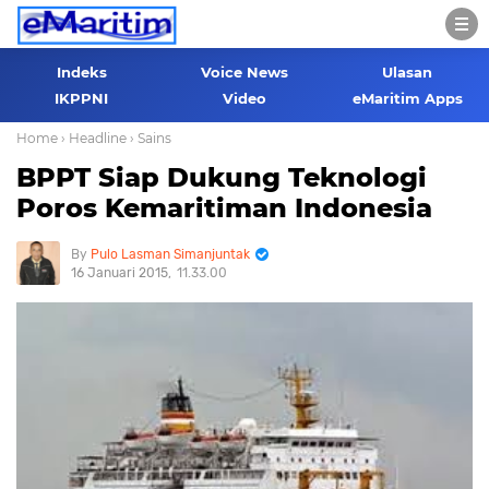
Indeks
Voice News
Ulasan
IKPPNI
Video
eMaritim Apps
Home
› Headline
› Sains
BPPT Siap Dukung Teknologi
Poros Kemaritiman Indonesia
Pulo Lasman Simanjuntak
16 Januari 2015
11.33.00