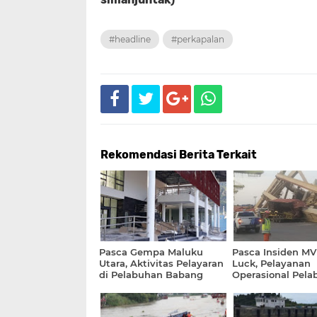
#headline
#perkapalan
Rekomendasi Berita Terkait
Pasca Gempa Maluku
Pasca Insiden MV 
Utara, Aktivitas Pelayaran
Luck, Pelayanan
di Pelabuhan Babang
Operasional Pela
Kembali Normal
Tanjung Mas Berj
Normal