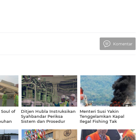
Komentar
Soul of
Ditjen Hubla Instruksikan
Menteri Susi Yakin
Syahbandar Periksa
Tenggelamkan Kapal
buhan
Sistem dan Prosedur
Ilegal Fishing Tak
alan
Darurat Kapal
Hilangkan Minat Investor