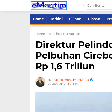
Home
Terkini
Pilihan
Ulasan
Pro
Home
› Headline
› Perkapalan
Direktur Pelindo
Pelbuhan Cirebo
Rp 1,6 Triliun
Pulo Lasman Simanjuntak
29 Januari 2015
10.10.00