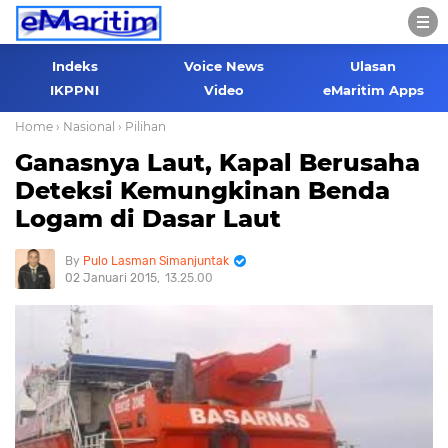
Indeks
Voice News
Ulasan
IKPPNI
Video
eMaritim Apps
Home
› Nasional
› Pilihan
Ganasnya Laut, Kapal Berusaha
Deteksi Kemungkinan Benda
Logam di Dasar Laut
Pulo Lasman Simanjuntak
02 Januari 2015
13.25.00