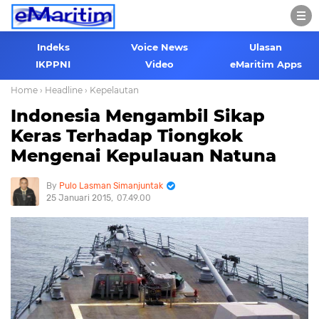
Indeks
Voice News
Ulasan
IKPPNI
Video
eMaritim Apps
Home
› Headline
› Kepelautan
Indonesia Mengambil Sikap
Keras Terhadap Tiongkok
Mengenai Kepulauan Natuna
Pulo Lasman Simanjuntak
25 Januari 2015
07.49.00