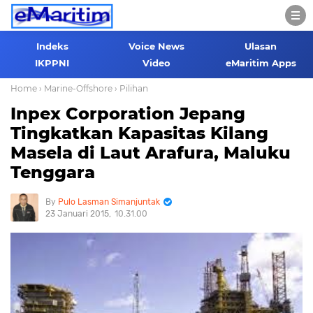
Indeks
Voice News
Ulasan
IKPPNI
Video
eMaritim Apps
Home
› Marine-Offshore
› Pilihan
Inpex Corporation Jepang
Tingkatkan Kapasitas Kilang
Masela di Laut Arafura, Maluku
Tenggara
Pulo Lasman Simanjuntak
23 Januari 2015
10.31.00