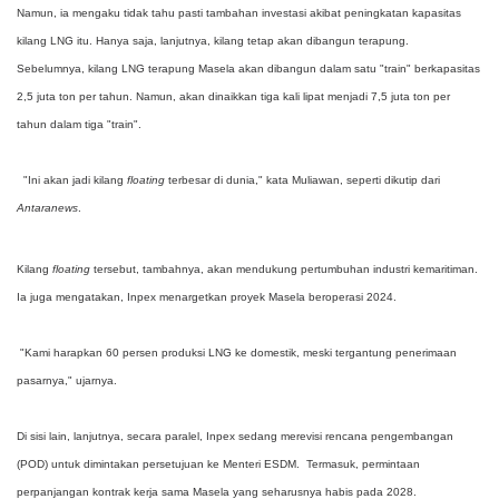
Namun, ia mengaku tidak tahu pasti tambahan investasi akibat peningkatan kapasitas
kilang LNG itu. Hanya saja, lanjutnya, kilang tetap akan dibangun terapung.
Sebelumnya, kilang LNG terapung Masela akan dibangun dalam satu "train" berkapasitas
2,5 juta ton per tahun. Namun, akan dinaikkan tiga kali lipat menjadi 7,5 juta ton per
tahun dalam tiga "train".
"Ini akan jadi kilang
floating
terbesar di dunia," kata Muliawan, seperti dikutip dari
Antaranews
.
Kilang
floating
tersebut, tambahnya, akan mendukung pertumbuhan industri kemaritiman.
Ia juga mengatakan, Inpex menargetkan proyek Masela beroperasi 2024.
"Kami harapkan 60 persen produksi LNG ke domestik, meski tergantung penerimaan
pasarnya," ujarnya.
Di sisi lain, lanjutnya, secara paralel, Inpex sedang merevisi rencana pengembangan
(POD) untuk dimintakan persetujuan ke Menteri ESDM. Termasuk, permintaan
perpanjangan kontrak kerja sama Masela yang seharusnya habis pada 2028.