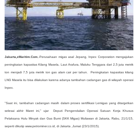
Jakarta,eMaritim.Com
,-Perusahaan migas asal Jepang, Inpex Corporation mengajukan
peningkatan kapasitas Kilang Masela, Laut Arafura, Maluku Tenggara dari 2,5 juta metrik
ton menjadi 7,5 juta metrik ton gas alam cair per tahun. Peningkatan kapasitas kilang
LNG Masela itu bisa dilakukan karena adanya tambahan cadangan gas di wilayah operasi
Inpex.
"Saat ini, tambahan cadangan masih dalam proses sertifikasi Lemigas yang ditargetkan
selesai akhir Maret ini," ujar Deputi Pengendalian Operasi Satuan Kerja Khusus
Pelaksana Hulu Minyak dan Gas Bumi (SKK Migas) Muliawan di Jakarta, Rabu, 21/1/15,
seperti dikutip www.petrominer.co.id, di Jakarta ,Jumat (23/1/2015).