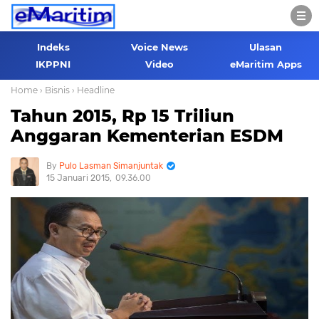
Indeks
Voice News
Ulasan
IKPPNI
Video
eMaritim Apps
Home
› Bisnis
› Headline
Tahun 2015, Rp 15 Triliun
Anggaran Kementerian ESDM
Pulo Lasman Simanjuntak
15 Januari 2015
09.36.00