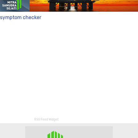
symptom checker
RSS Feed Widget