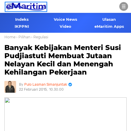
Indeks
Voice News
Ulasan
IKPPNI
Video
eMaritim Apps
Home
› Pilihan
› Regulasi
Banyak Kebijakan Menteri Susi
Pudjiastuti Membuat Jutaan
Nelayan Kecil dan Menengah
Kehilangan Pekerjaan
Pulo Lasman Simanjuntak
22 Februari 2015
10.30.00