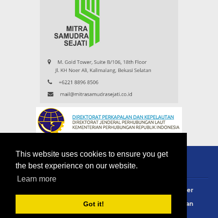
This website uses cookies to ensure you get
the best experience on our website.
Learn more
About
Redaksi
Contact
Privacy Policy
Disclaimer
Terms Of Use
Pedoman Siber
Info Iklan
Langganan
Got it!
Copyright ©
2026
eMaritim.CoM
:: created by AG24 Team