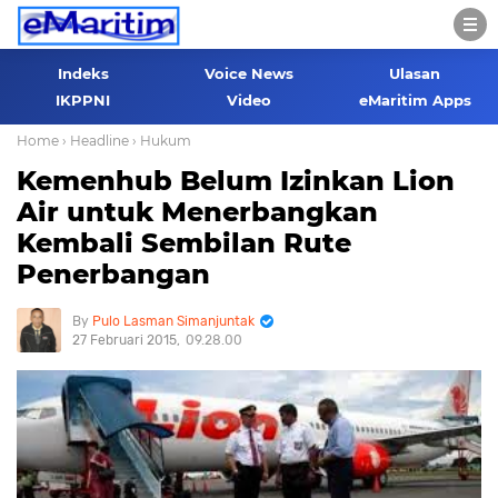
Indeks
Voice News
Ulasan
IKPPNI
Video
eMaritim Apps
Home
› Headline
› Hukum
Kemenhub Belum Izinkan Lion
Air untuk Menerbangkan
Kembali Sembilan Rute
Penerbangan
Pulo Lasman Simanjuntak
27 Februari 2015
09.28.00