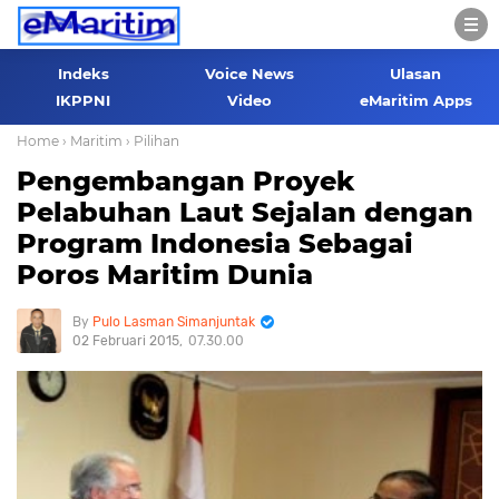
Indeks
Voice News
Ulasan
IKPPNI
Video
eMaritim Apps
Home
› Maritim
› Pilihan
Pengembangan Proyek
Pelabuhan Laut Sejalan dengan
Program Indonesia Sebagai
Poros Maritim Dunia
Pulo Lasman Simanjuntak
02 Februari 2015
07.30.00