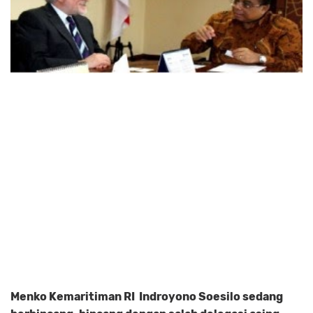
Menko Kemaritiman RI Indroyono Soesilo sedang