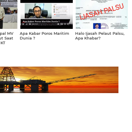
Untuk Kesetaraan Gender"
pal MV
Apa Kabar Poros Maritim
Halo Ijasah Pelaut Palsu,
ut Saat
Dunia ?
Apa Khabar?
NKT