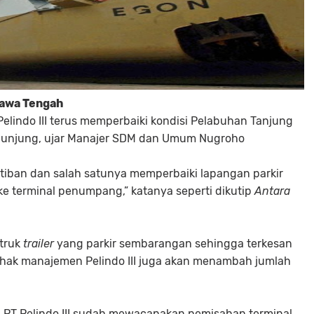
Jawa Tengah
elindo III terus memperbaiki kondisi Pelabuhan Tanjung
njung, ujar Manajer SDM dan Umum Nugroho
rtiban dan salah satunya memperbaiki lapangan parkir
ke terminal penumpang,” katanya seperti dikutip
Antara
 truk
trailer
yang parkir sembarangan sehingga terkesan
 pihak manajemen Pelindo III juga akan menambah jumlah
n PT Pelindo III sudah mewacanakan pemisahan terminal