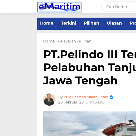
Home
Terkini
Pilihan
Ulasan
Pro
Home
› Pelayaran
› Pilihan
PT.Pelindo III T
Pelabuhan Tanj
Jawa Tengah
Pulo Lasman Simanjuntak
20 Februari 2015
07.34.00