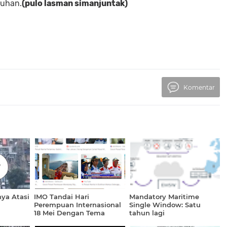
buhan.
(pulo lasman simanjuntak)
Komentar
nya Atasi
IMO Tandai Hari
Mandatory Maritime
Perempuan Internasional
Single Window: Satu
18 Mei Dengan Tema
tahun lagi
"Memobilisasi Jaringan