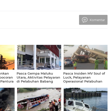
Komentar
unkan
Pasca Gempa Maluku
Pasca Insiden MV Soul of
ebocoran
Utara, Aktivitas Pelayaran
Luck, Pelayanan
 Pantura
di Pelabuhan Babang
Operasional Pelabuhan
Kembali Normal
Tanjung Mas Berjalan
Normal