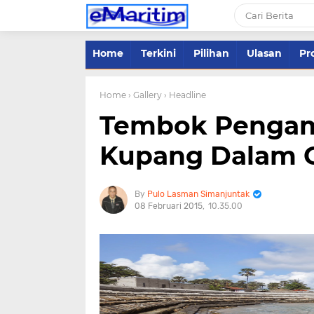
Home
Terkini
Pilihan
Ulasan
Pro
Home
› Gallery
› Headline
Tembok Pengam
Kupang Dalam G
Pulo Lasman Simanjuntak
08 Februari 2015
10.35.00