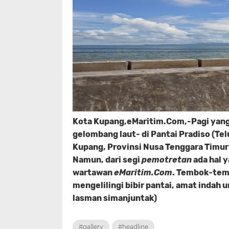
Kota Kupang,eMaritim.Com,-Pagi yang 
gelombang laut- di Pantai Pradiso (Te
Kupang, Provinsi Nusa Tenggara Timur-
Namun, dari segi
pemotretan
ada hal y
wartawan
eMaritim.Com
. Tembok-tem
mengelilingi bibir pantai, amat indah u
lasman simanjuntak)
#gallery
#headline