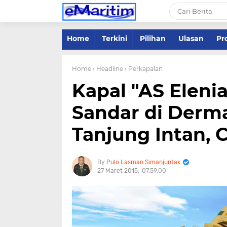
Home
Terkini
Pilihan
Ulasan
Pro
Home
› Headline
› Perkapalan
Kapal "AS Eleni
Sandar di Derma
Tanjung Intan, 
Pulo Lasman Simanjuntak
27 Maret 2015
07.59.00