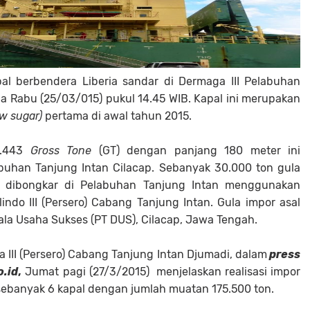
pal berbendera Liberia sandar di Dermaga III Pelabuhan
a Rabu (25/03/015) pukul 14.45 WIB. Kapal ini merupakan
aw sugar)
pertama di awal tahun 2015.
3.443
Gross Tone
(GT) dengan panjang 180 meter ini
buhan Tanjung Intan Cilacap. Sebanyak 30.000 ton gula
a dibongkar di Pelabuhan Tanjung Intan menggunakan
do III (Persero) Cabang Tanjung Intan. Gula impor asal
la Usaha Sukses (PT DUS), Cilacap, Jawa Tengah.
 III (Persero) Cabang Tanjung Intan Djumadi, dalam
press
o.id
,
Jumat pagi (27/3/2015) menjelaskan realisasi impor
sebanyak 6 kapal dengan jumlah muatan 175.500 ton.