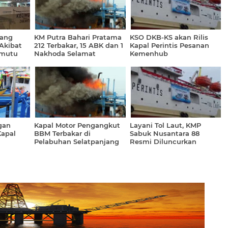
ang
KM Putra Bahari Pratama
KSO DKB-KS akan Rilis
Akibat
212 Terbakar, 15 ABK dan 1
Kapal Perintis Pesanan
imutu
Nakhoda Selamat
Kemenhub
88
gan
Kapal Motor Pengangkut
Layani Tol Laut, KMP
Kapal
BBM Terbakar di
Sabuk Nusantara 88
Pelabuhan Selatpanjang
Resmi Diluncurkan