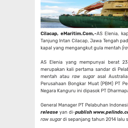
Cilacap, eMaritim.Com,-
AS Elenia, ka
Tanjung Intan Cilacap, Jawa Tengah pad
kapal yang mengangkut gula mentah
(r
AS Elenia yang mempunyai berat 2
merupakan kali pertama sandar di Pela
mentah atau
raw sugar
asal Australi
Perusahaan Bongkar Muat (PBM) PT Pelin
Negara Kanguru ini dipasok PT Dharmapa
General Manager PT Pelabuhan Indonesia
release
yan di-
publish www.pelindo.c
raw sugar
di sepanjang tahun 2014 lalu 