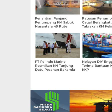
Penantian Panjang
Ratusan Penump
Penumpang KM Sabuk
Gagal Berangkat 
Nusantara 49 Rute
Tabrakan KM Kel
Kupang-Maluku
dengan KM Maju 
PT Palindo Marine
Nelayan DIY Eng
Resmikan KN Tanjung
Terima Bantuan 
Datu Pesanan Bakamla
KKP