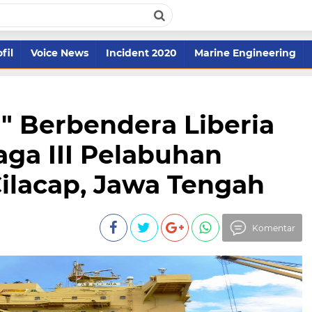
fil
Voice News
Incident 2020
Marine Engineering
a" Berbendera Liberia
ga III Pelabuhan
Cilacap, Jawa Tengah
Komentar