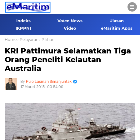
Indeks
Voice News
Ulasan
IKPPNI
Video
eMaritim Apps
Home
› Pelayaran
› Pilihan
KRI Pattimura Selamatkan Tiga
Orang Peneliti Kelautan
Australia
Pulo Lasman Simanjuntak
17 Maret 2015
00.54.00