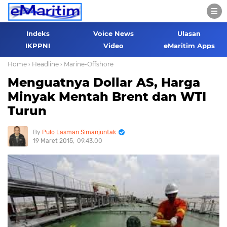
Indeks
Voice News
Ulasan
IKPPNI
Video
eMaritim Apps
Home
› Headline
› Marine-Offshore
Menguatnya Dollar AS, Harga
Minyak Mentah Brent dan WTI
Turun
Pulo Lasman Simanjuntak
19 Maret 2015
09.43.00