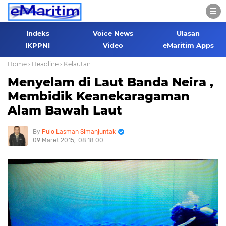
Indeks
Voice News
Ulasan
IKPPNI
Video
eMaritim Apps
Home
› Headline
› Kelautan
Menyelam di Laut Banda Neira ,
Membidik Keanekaragaman
Alam Bawah Laut
Pulo Lasman Simanjuntak
09 Maret 2015
08.18.00