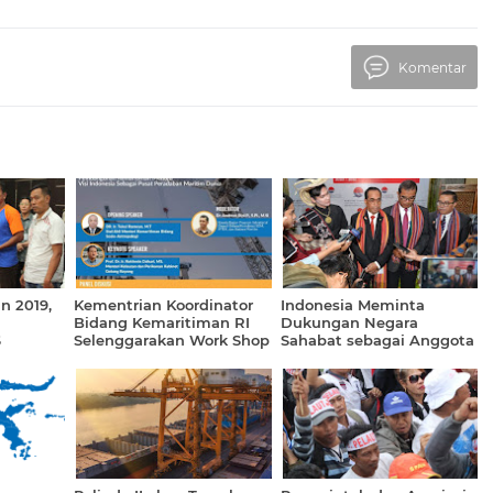
Komentar
n 2019,
Kementrian Koordinator
Indonesia Meminta
Bidang Kemaritiman RI
Dukungan Negara
S
Selenggarakan Work Shop
Sahabat sebagai Anggota
Nasional RPJMN
Dewan IMO 2020-2021
Kemaritiman Tahun 2020
- 2024