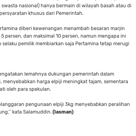
 swasta nasional) ha­nya bermain di wilayah basah atau di
persyaratan khu­sus dari Pemerintah.
 Pertamina diberi kewenangan menambah besaran marjin
n 5 persen, dan maksimal 10 persen, namun mengapa ini
h selaku pemilik membiarkan saja Per­tamina tetap merugi
mengatakan lemahnya du­kungan pemerintah da­lam
ji, menyebabkan harga elpiji meningkat tajam, se­mentara
ti oleh pa­ra spekulan.
elanggar­an pengunaan elpiji 3kg menyebabkan peralihan
ung,’’ kata Salamuddin.
(lasman)