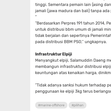
tinggi. Sementara pemain lain (asing dan
jamali (jawa madura dan bali) tanpa ada 
”
”Berdasarkan Perpres 191 ta­hun 2014,
untuk distribusi bbm umum di jamali mi
tidak berjalan dan sepertinya Pemerinta
pada distribusi BBM PSO,’’ ungkapnya.
Infrastruktur Elpiji
Menyangkut elpiji, Salamud­din Daeng 
membangun infrastruktur distribusi elpi
keuntungan atas ke­naikan harga, dinikma
”Tidak adanya sanksi hukum terhadap p
penggunaan ke elpiji 3kg terus berlangs
#marine-offshore
#pilihan