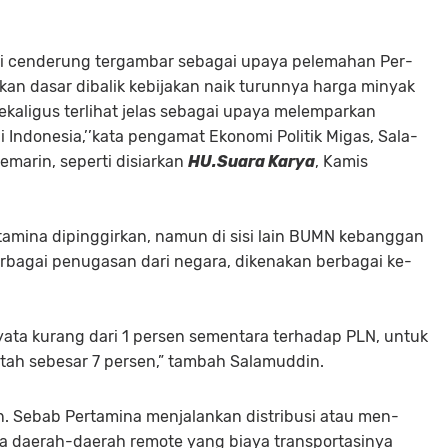
 ini cenderung tergambar sebagai upaya pelemahan Per­
kan dasar dibalik ke­­bijakan naik turunnya harga minyak
ekaligus terlihat jelas sebagai upaya melemparkan
Indonesia,’’kata pengamat Ekonomi Politik Migas, Sa­la­
emarin, seperti disiarkan
HU.Suara Karya
, Kamis
tamina dipinggirkan, namun di sisi lain BUMN kebanggan
erbagai penugasan dari negara, dikenakan berbagai ke­
ata kurang dari 1 persen sementara terhadap PLN, untuk
ntah sebesar 7 persen,” tambah Salamuddin.
. Sebab Pertamina menjalankan distribusi atau men­
 daerah-daerah re­mote yang biaya transportasinya