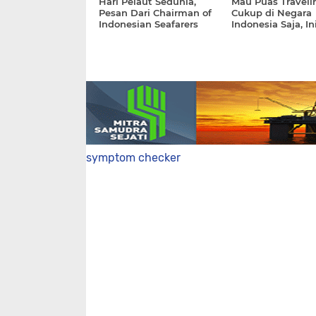
Hari Pelaut Sedunia,
Mau Puas Traveli
Pesan Dari Chairman of
Cukup di Negara
Indonesian Seafarers
Indonesia Saja, In
Federation
Buktinya
symptom checker