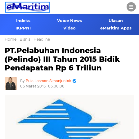
Indeks
Voice News
Ulasan
IKPPNI
Video
eMaritim Apps
Home
› Bisnis
› Headline
PT.Pelabuhan Indonesia
(Pelindo) III Tahun 2015 Bidik
Pendapatan Rp 6 Triliun
Pulo Lasman Simanjuntak
05 Maret 2015
05.00.00