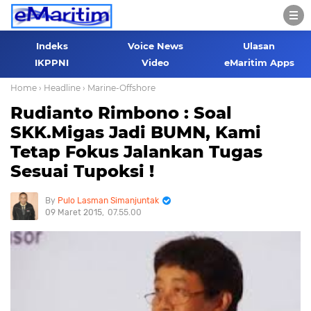
Indeks
Voice News
Ulasan
IKPPNI
Video
eMaritim Apps
Home
› Headline
› Marine-Offshore
Rudianto Rimbono : Soal
SKK.Migas Jadi BUMN, Kami
Tetap Fokus Jalankan Tugas
Sesuai Tupoksi !
Pulo Lasman Simanjuntak
09 Maret 2015
07.55.00