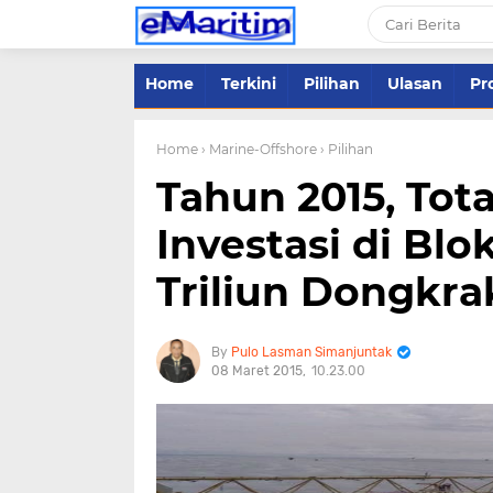
Home
Terkini
Pilihan
Ulasan
Pro
Home
› Marine-Offshore
› Pilihan
Tahun 2015, Tot
Investasi di Bl
Triliun Dongkra
Pulo Lasman Simanjuntak
08 Maret 2015
10.23.00