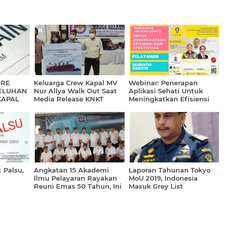
URE
Keluarga Crew Kapal MV
Webinar: Penerapan
ELUHAN
Nur Allya Walk Out Saat
Aplikasi Sehati Untuk
KAPAL
Media Release KNKT
Meningkatkan Efisiensi
dan Efektivitas Pelayanan
Ekosistim Maritim
 Palsu,
Angkatan 15 Akademi
Laporan Tahunan Tokyo
Ilmu Pelayaran Rayakan
MoU 2019, Indonesia
Reuni Emas 50 Tahun, Ini
Masuk Grey List
Pesannya