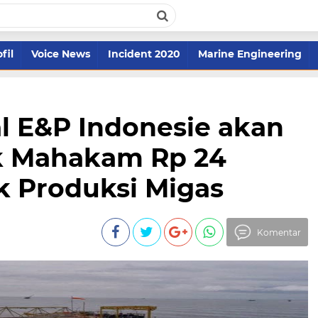
fil
Voice News
Incident 2020
Marine Engineering
al E&P Indonesie akan
ok Mahakam Rp 24
k Produksi Migas
Komentar