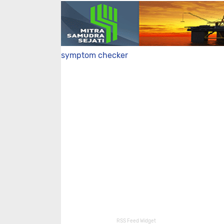
symptom checker
RSS Feed Widget