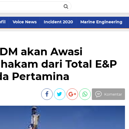
fil
Voice News
Incident 2020
Marine Engineering
SDM akan Awasi
ahakam dari Total E&P
da Pertamina
Komentar