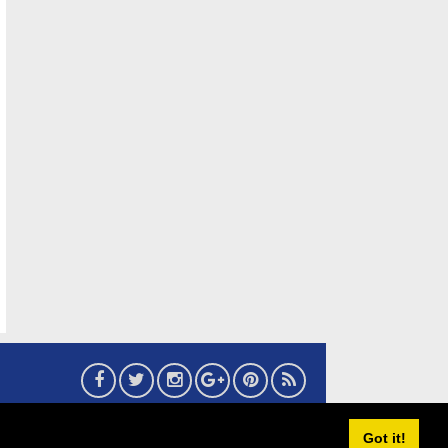
6
eMaritim.CoM
:: created by AG24 Team
Got it!