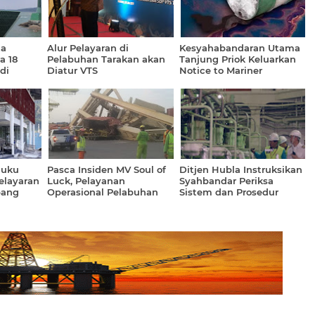
ta
Alur Pelayaran di
Kesyahabandaran Utama
a 18
Pelabuhan Tarakan akan
Tanjung Priok Keluarkan
di
Diatur VTS
Notice to Mariner
luku
Pasca Insiden MV Soul of
Ditjen Hubla Instruksikan
Pelayaran
Luck, Pelayanan
Syahbandar Periksa
bang
Operasional Pelabuhan
Sistem dan Prosedur
Tanjung Mas Berjalan
Darurat Kapal
Normal