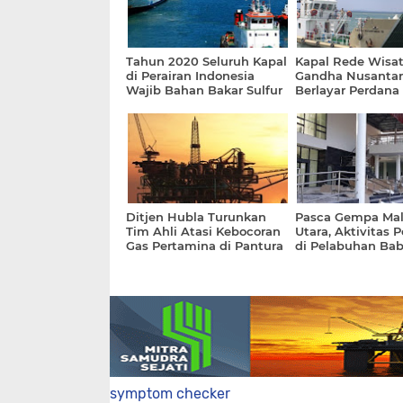
Tahun 2020 Seluruh Kapal
Kapal Rede Wisa
di Perairan Indonesia
Gandha Nusantar
Wajib Bahan Bakar Sulfur
Berlayar Perdana 
0,5 Persen
Manado
Ditjen Hubla Turunkan
Pasca Gempa Ma
Tim Ahli Atasi Kebocoran
Utara, Aktivitas 
Gas Pertamina di Pantura
di Pelabuhan Ba
Kerawang
Kembali Normal
symptom checker