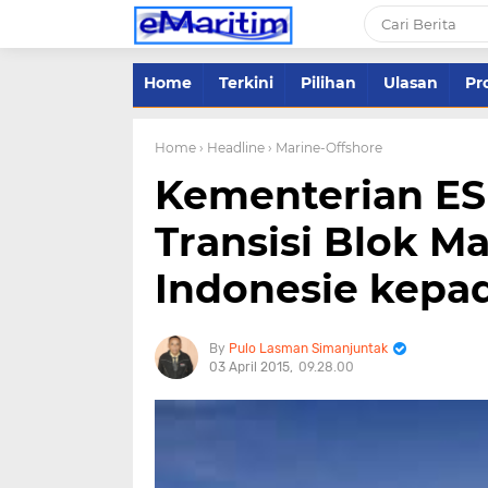
Home
Terkini
Pilihan
Ulasan
Pro
Home
› Headline
› Marine-Offshore
Kementerian E
Transisi Blok M
Indonesie kepa
Pulo Lasman Simanjuntak
03 April 2015
09.28.00