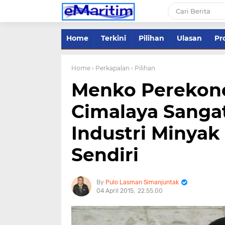
Home
Terkini
Pilihan
Ulasan
Pro
Home
› Perkapalan
› Pilihan
Menko Perekono
Cimalaya Sanga
Industri Minyak 
Sendiri
Pulo Lasman Simanjuntak
04 April 2015
22.55.00