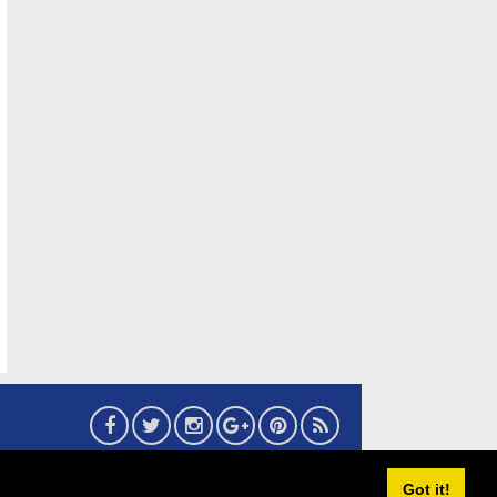
6
eMaritim.CoM
:: created by AG24 Team
Got it!