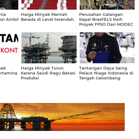
nia
Harga Minyak Mentah
Perusahan Galangan
si Ambil
Berada di Level terendah
Kapal BrasFELS Raih
Proyek FPSO Dari MODEC
nak
Harga Minyak Turun
Tantangan Daya Saing
ertamina
Karena Saudi Ragu Batasi
Pelaut Niaga Indonesia di
l
Produksi
Tengah Gelombang
Teknologi Maritim Global