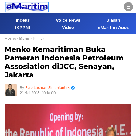
Indeks
Voice News
Ulasan
IKPPNI
Video
eMaritim Apps
Home
› Bisnis
› Pilihan
Menko Kemaritiman Buka
Pameran Indonesia Petroleum
Assosiation diJCC, Senayan,
Jakarta
Pulo Lasman Simanjuntak
21 Mei 2015
10.16.00