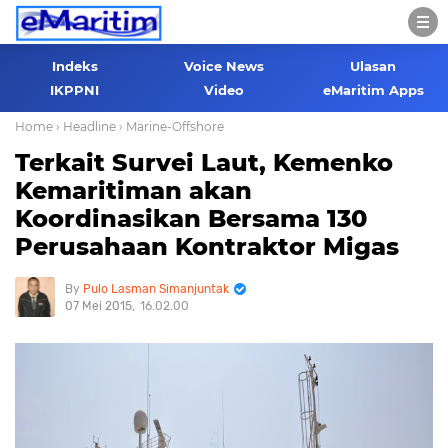
Indeks
Voice News
Ulasan
IKPPNI
Video
eMaritim Apps
Home
› Headline
› Marine-Offshore
Terkait Survei Laut, Kemenko
Kemaritiman akan
Koordinasikan Bersama 130
Perusahaan Kontraktor Migas
Pulo Lasman Simanjuntak
07 Mei 2015
16.02.00