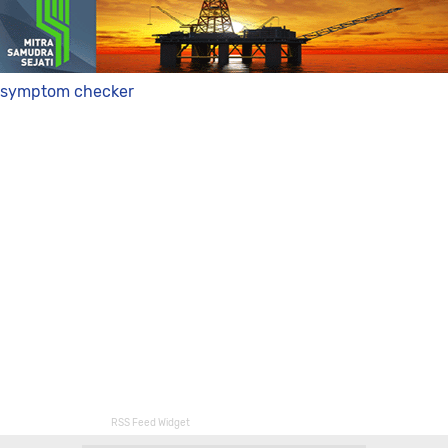
symptom checker
RSS Feed Widget