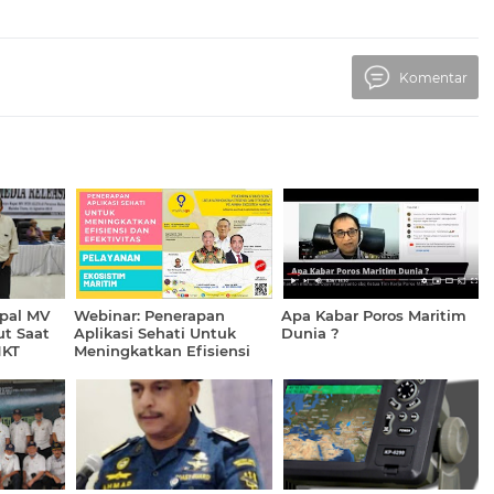
Komentar
pal MV
Webinar: Penerapan
Apa Kabar Poros Maritim
ut Saat
Aplikasi Sehati Untuk
Dunia ?
NKT
Meningkatkan Efisiensi
dan Efektivitas Pelayanan
Ekosistim Maritim