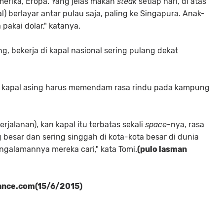
Amerika, Eropa. Yang jelas makan
steak
setiap hari, di atas
l) berlayar antar pulau saja, paling ke Singapura. Anak-
pakai dolar," katanya.
g, bekerja di kapal nasional sering pulang dekat
 kapal asing‎ harus memendam rasa rindu pada kampung
perjalanan), kan kapal itu terbatas sekali
space
-nya, rasa
g besar dan sering singgah di kota-kota besar di dunia
alamannya mereka cari," kata Tomi.
(pulo lasman
nance.com(15/6/2015)