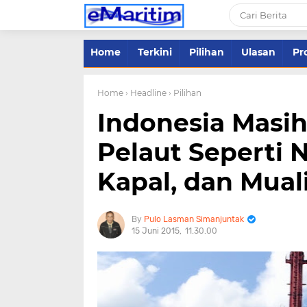
Home
Terkini
Pilihan
Ulasan
Pro
Home
› Headline
› Pilihan
Indonesia Masi
Pelaut Seperti 
Kapal, dan Mua
Pulo Lasman Simanjuntak
15 Juni 2015
11.30.00