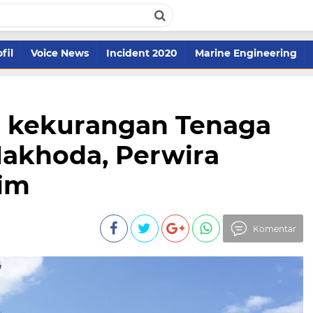
fil
Voice News
Incident 2020
Marine Engineering
h kekurangan Tenaga
Nakhoda, Perwira
lim
Komentar