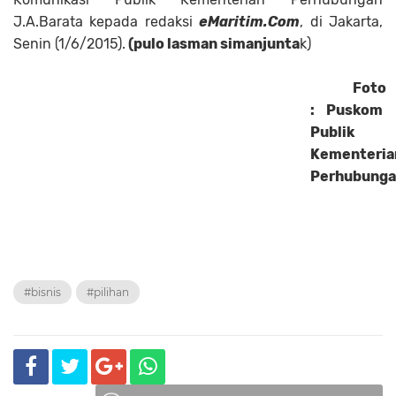
J.A.Barata kepada redaksi
eMaritim.Com
, di Jakarta,
Senin (1/6/2015).
(pulo lasman simanjunta
k)
Foto
: Puskom
Publik
Kementeria
Perhubung
#bisnis
#pilihan