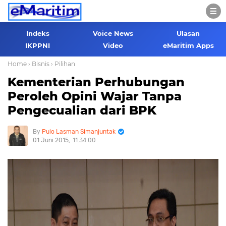
Indeks
Voice News
Ulasan
IKPPNI
Video
eMaritim Apps
Home
› Bisnis
› Pilihan
Kementerian Perhubungan
Peroleh Opini Wajar Tanpa
Pengecualian dari BPK
Pulo Lasman Simanjuntak
01 Juni 2015
11.34.00