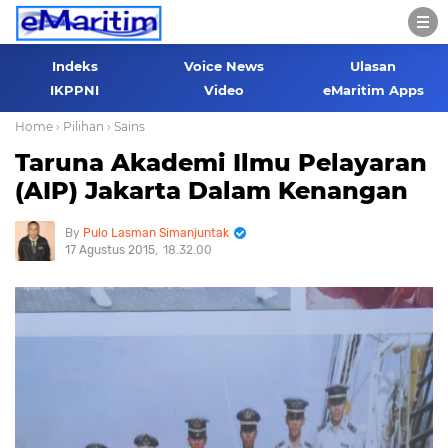
Indeks
Voice News
Ulasan
IKPPNI
Video
eMaritim Apps
Home
› Pilihan
› Sains
Taruna Akademi Ilmu Pelayaran
(AIP) Jakarta Dalam Kenangan
Pulo Lasman Simanjuntak
17 Agustus 2015
18.32.00