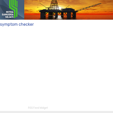
symptom checker
RSS Feed Widget