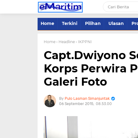
Home
Terkini
Pilihan
Ulasan
Pro
Home
› Headline
› IKPPNI
Capt.Dwiyono S
Korps Perwira 
Galeri Foto
Pulo Lasman Simanjuntak
06 September 2015
08.53.00