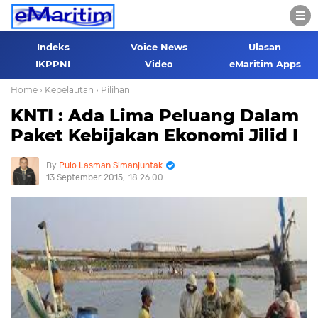
Indeks
Voice News
Ulasan
IKPPNI
Video
eMaritim Apps
Home
› Kepelautan
› Pilihan
KNTI : Ada Lima Peluang Dalam
Paket Kebijakan Ekonomi Jilid I
Pulo Lasman Simanjuntak
13 September 2015
18.26.00