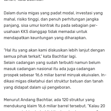
Dalam dunia migas yang pa­dat modal, investasi yang
mahal, risiko tinggi, dan penuh perhi­tung­an jangka
panjang, sisa umur kon­trak itu pada sebagian per­
usahaan KKS dianggap tidak me­madai untuk
mendapatkan keuntungan yang diharapkan.
“Hal itu yang akan kami dis­ku­­si­kan lebih lanjut dengan
se­mua pihak terkait,” kata Bachtiar lagi.
Selain cadangan yang sudah terbukti namun belum
masuk ca­dangan nasional itu ada juga ca­dangan
prospek sebesar 16,6 miliar barrel minyak ekuivalen. In­
dikasi migas diketahui dari struktur batuan dan tanah
yang dida­pat dalam uji pengeboran.
Menurut Andang Bachtiar, ada 120 struktur yang
mendu­kung klaim 16,6 miliar barrel tersebut. “Kalau 20