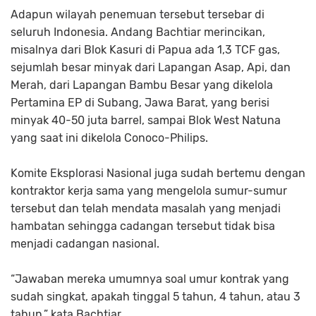
Adapun wilayah penemuan tersebut tersebar di
seluruh In­do­nesia. Andang Bachtiar merinci­kan,
misalnya dari Blok Kasuri di Pa­pua ada 1,3 TCF gas,
sejumlah be­sar minyak dari Lapangan Asap, Api, dan
Merah, dari La­pangan Bambu Besar yang di­kelola
Pertamina EP di Subang, Ja­wa Barat, yang berisi
minyak 40-50 juta barrel, sampai Blok West Natuna
yang saat ini dikelola Conoco-Philips.
Komite Eksplorasi Nasional juga sudah bertemu dengan
kontraktor kerja sama yang mengelola su­mur-sumur
tersebut dan telah men­data masalah yang menjadi
hambatan sehingga cadangan tersebut tidak bisa
menjadi ca­dangan nasional.
“Jawaban mereka umumnya soal umur kontrak yang
sudah sing­kat, apakah tinggal 5 tahun, 4 tahun, atau 3
tahun,” kata Bachtiar.