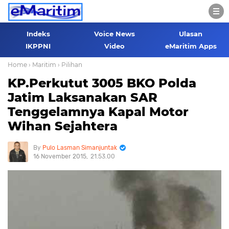
Indeks
Voice News
Ulasan
IKPPNI
Video
eMaritim Apps
Home
› Maritim
› Pilihan
KP.Perkutut 3005 BKO Polda
Jatim Laksanakan SAR
Tenggelamnya Kapal Motor
Wihan Sejahtera
Pulo Lasman Simanjuntak
16 November 2015
21.53.00