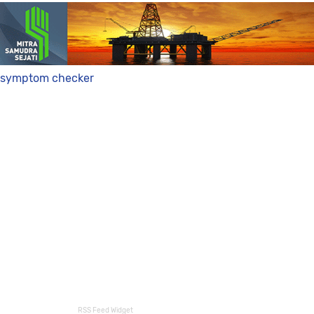
symptom checker
RSS Feed Widget