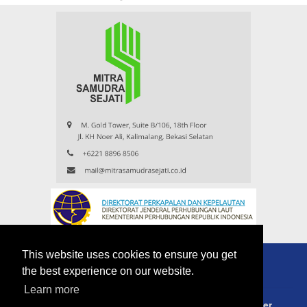
This website uses cookies to ensure you get
the best experience on our website.
Learn more
About
Redaksi
Contact
Privacy Policy
Disclaimer