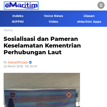
Indeks
Voice News
Ulasan
IKPPNI
Video
eMaritim Apps
Home
Sosialisasi dan Pameran
Keselamatan Kementrian
Perhubungan Laut
Zaenal29caaip
22 Maret 2016
08.34.00