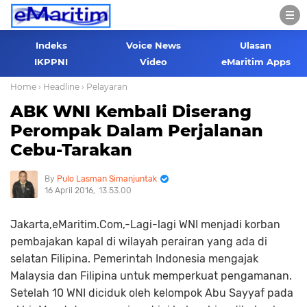
Indeks
Voice News
Ulasan
IKPPNI
Video
eMaritim Apps
Home
› Headline
› Pelayaran
ABK WNI Kembali Diserang
Perompak Dalam Perjalanan
Cebu-Tarakan
Pulo Lasman Simanjuntak
16 April 2016
13.53.00
Jakarta,eMaritim.Com,-Lagi-lagi WNI menjadi korban
pembajakan kapal di wilayah perairan yang ada di
selatan Filipina. Pemerintah Indonesia mengajak
Malaysia dan Filipina untuk memperkuat pengamanan.
Setelah 10 WNI diciduk oleh kelompok Abu Sayyaf pada