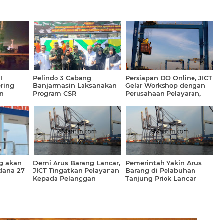
I
Pelindo 3 Cabang
Persiapan DO Online, JICT
ring
Banjarmasin Laksanakan
Gelar Workshop dengan
n
Program CSR
Perusahaan Pelayaran,
TPS dan TPP
g akan
Demi Arus Barang Lancar,
Pemerintah Yakin Arus
dana 27
JICT Tingatkan Pelayanan
Barang di Pelabuhan
Kepada Pelanggan
Tanjung Priok Lancar