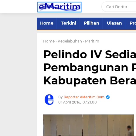
Home
Terkini
Pilihan
Ulasan
Pro
Home
› Kepelabuhan
› Maritim
Pelindo IV Sedi
Pembangunan P
Kabupaten Bera
Reporter eMaritim.Com
01 April 2016
07.21.00