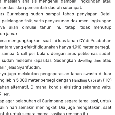
da masalah analisis mengenai dampak lingkungan atau
endasi dari pemerintah daerah setempat.
Gurimbang sudah sampai tahap penyiapan Detail
ess
 pelelangan fisik, serta penyusunan dokumen lingkungan
ya akan dimulai tahun ini, tetapi tidak menutup
hun jamak.
ma mengungkapkan, saat ini luas lahan CY di Pelabuhan
ntara yang efektif digunakan hanya 1.910 meter persegi.
4 sampai 5
per bulan, dengan arus petikemas sudah
call
u sudah melebihi kapasitas. Sedangkan
atau
dwelling time
i," jelas Syarifuddin.
aknya juga melakukan pengoperasian lahan swasta di luar
ng lebih 5.000 meter persegi dengan
(HC)
Handling Capasity
lahan alternatif. Di mana, kondisi eksisting sekarang yaitu
3
.
Tier
rap agar pelabuhan di Gurimbang segera terealisasi, untuk
kin hari semakin meningkat. Dia juga mengatakan, saat
ntuk untuk segera merealisasikan rencana itu.