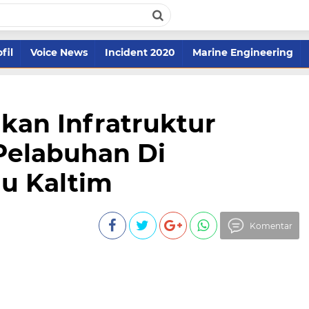
fil
Voice News
Incident 2020
Marine Engineering
akan Infratruktur
elabuhan Di
u Kaltim
Komentar