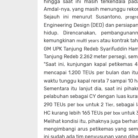
hingga saat ini masih terkendala pa
Amdal-nya, yang masih menunggu rekom
Sejauh ini menurut Susantono,
progr
Engineering Design (DED) dan persiapan
hidup. Direncanakan, pembangunann
kemungkinan
atau kontrak ta
multi years
GM UPK Tanjung Redeb Syarifuddin Ham
Tanjung Redeb 2.262 meter persegi, seme
"Saat ini, kunjungan kapal petikemas 
mencapai 1.200 TEUs per bulan dan it
waktu tunggu kapal rerata 7 sampai 10 har
Sementara itu lanjut dia, saat ini pih
pelabuhan sebagai CY dengan luas kura
290 TEUs per
untuk 2
, sebagai 
box
Tier
HC kurang lebih 165 TEUs per
untuk 
box
Melihat kondisi itu, pihaknya juga berha
mengimbangi arus petikemas yang sema
ini sudah ada tim penyusunan yang dibe