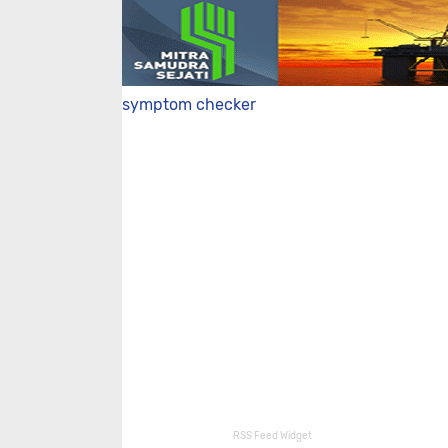
symptom checker
RSS Feed Widget