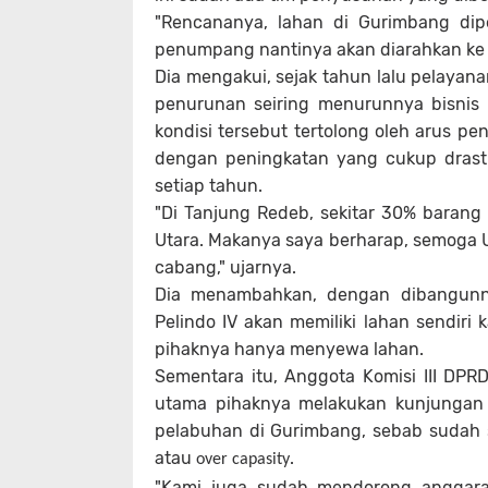
"Rencananya, lahan di Gurimbang dip
penumpang nantinya akan diarahkan ke 
Dia mengakui, sejak tahun lalu pelaya
penurunan seiring menurunnya bisnis ba
kondisi tersebut tertolong oleh arus p
dengan peningkatan yang cukup drast
setiap tahun.
"Di Tanjung Redeb, sekitar 30% barang
Utara. Makanya saya berharap, semoga 
cabang," ujarnya.
Dia menambahkan, dengan dibangunn
Pelindo IV akan memiliki lahan sendiri
pihaknya hanya menyewa lahan.
Sementara itu, Anggota Komisi III DP
utama pihaknya melakukan kunjungan
pelabuhan di Gurimbang, sebab sudah 
atau
.
over capasity
"Kami juga sudah mendorong anggar