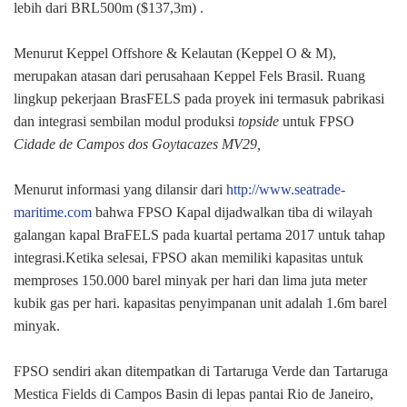
lebih dari BRL500m ($137,3m) .
Menurut Keppel Offshore & Kelautan (Keppel O & M),
merupakan atasan dari perusahaan
Keppel Fels Brasil.
Ruang
lingkup pekerjaan
BrasFELS
pada
proyek ini termasuk pabrikasi
dan integrasi sembilan modul produksi
topside
untuk FPSO
Cidade de Campos dos Goytacazes MV29,
Menurut informasi yang dilansir dari
http://www.seatrade-
maritime.com
bahwa
FPSO Kapal dijadwalkan tiba di
wilayah
galangan kapal
BraFELS
pada kuartal pertama 2017 untuk tahap
integrasi.Ketika selesai, FPSO akan memiliki kapasitas untuk
memproses 150.000 barel minyak per hari dan lima juta meter
kubik gas per hari. kapasitas penyimpanan unit adalah 1.6m barel
minyak.
FPSO
sendiri
akan ditempatkan di Tartaruga Verde dan Tartaruga
Mestica Fields di Campos Basin di lepas pantai Rio de Janeiro,