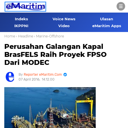
Indeks
Voice News
Ulasan
IKPPNI
Video
eMaritim Apps
Home
› Headline
› Marine-Offshore
Perusahan Galangan Kapal
BrasFELS Raih Proyek FPSO
Dari MODEC
Reporter eMaritim.Com
07 April 2016
14.12.00