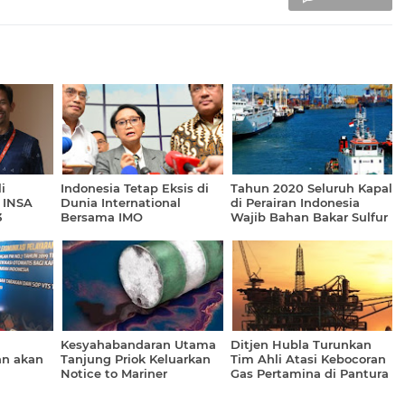
i
Indonesia Tetap Eksis di
Tahun 2020 Seluruh Kapal
 INSA
Dunia International
di Perairan Indonesia
3
Bersama IMO
Wajib Bahan Bakar Sulfur
0,5 Persen
Kesyahabandaran Utama
Ditjen Hubla Turunkan
an akan
Tanjung Priok Keluarkan
Tim Ahli Atasi Kebocoran
Notice to Mariner
Gas Pertamina di Pantura
Kerawang