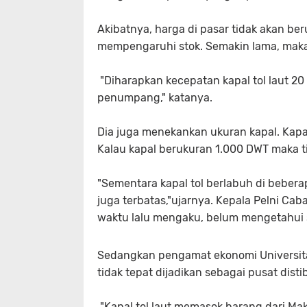
Akibatnya, harga di pasar tidak akan be
mempengaruhi stok. Semakin lama, maka 
"Diharapkan kecepatan kapal tol laut 2
penumpang," katanya.
Dia juga menekankan ukuran kapal. Kapal
Kalau kapal berukuran 1.000 DWT maka tida
"Sementara kapal tol berlabuh di bebe
juga terbatas,"ujarnya. Kepala Pelni Ca
waktu lalu mengaku, belum mengetahui spe
Sedangkan pengamat ekonomi Universitas
tidak tepat dijadikan sebagai pusat disti
"Kapal tol laut memasok barang dari Mak