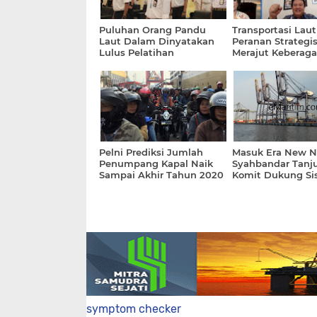
Puluhan Orang Pandu
Transportasi Lau
Laut Dalam Dinyatakan
Peranan Strategi
Lulus Pelatihan
Merajut Keberag
Kemenhub
Indonesia dan M
Pertumbuhan Ek
Pelni Prediksi Jumlah
Masuk Era New N
Penumpang Kapal Naik
Syahbandar Tanju
Sampai Akhir Tahun 2020
Komit Dukung Si
Logistik Nasional
symptom checker