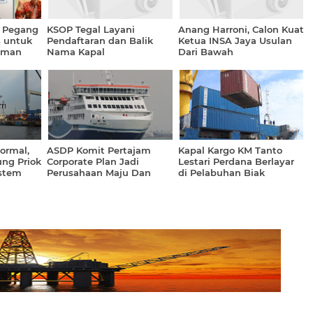
t Pegang
KSOP Tegal Layani
Anang Harroni, Calon Kuat
s untuk
Pendaftaran dan Balik
Ketua INSA Jaya Usulan
aman
Nama Kapal
Dari Bawah
endorong
onomi
ormal,
ASDP Komit Pertajam
Kapal Kargo KM Tanto
ng Priok
Corporate Plan Jadi
Lestari Perdana Berlayar
stem
Perusahaan Maju Dan
di Pelabuhan Biak
Terpercaya