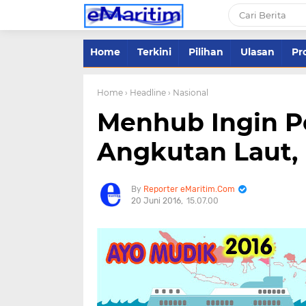
Home
Terkini
Pilihan
Ulasan
Pro
Home
› Headline
› Nasional
Menhub Ingin P
Angkutan Laut,
Reporter eMaritim.Com
20 Juni 2016
15.07.00