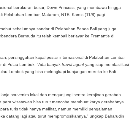
nasional berukuran besar, Down Princess, yang membawa hingga
di Pelabuhan Lembar, Mataram, NTB, Kamis (11/8) pagi.
ersebut sebelumnya sandar di Pelabuhan Benoa Bali yang juga
berbendera Bermuda itu telah kembali berlayar ke Fremantle di
n, persinggahan kapal pesiar internasional di Pelabuhan Lembar
tur di Pulau Lombok. “Ada banyak
travel agent
yang siap memfasilitasi
 Pulau Lombok yang bisa melengkapi kunjungan mereka ke Bali
belanja souvenirs lokal dan mengunjungi sentra kerajinan gerabah.
ena para wisatawan bisa turut mencoba membuat karya gerabahnya
 para turis tidak hanya melihat, namun memiliki pengalaman
a datang lagi atau turut mempromosikannya,” ungkap Baharudin