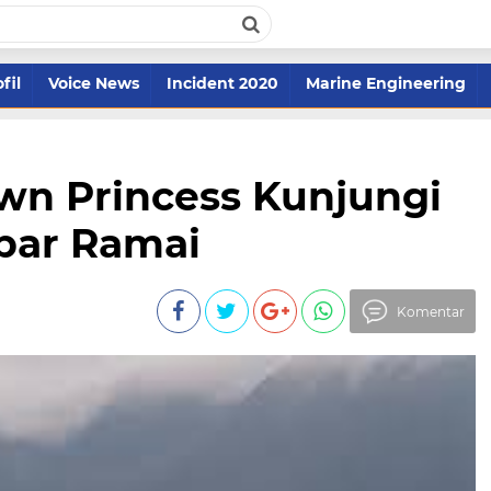
fil
Voice News
Incident 2020
Marine Engineering
wn Princess Kunjungi
bar Ramai
Komentar