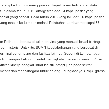
atang ke Lombok menggunakan kapal pesiar terlihat dari data
t. “Selama tahun 2016, ditargetkan ada 24 kapal pesiar yang
 pesiar yang sandar. Pada tahun 2015 yang lalu dari 26 kapal pesiar
n yang masuk ke Lombok melalui Pelabuhan Lembar mencapai 36
n Pelindo III berada di tujuh provinsi yang menjadi lokasi berbagai
aupun historis. Untuk itu, BUMN kepelabuhanan yang berpusat di
terminal penumpang dan fasilitas lainnya. Seperti di Lembar, agar
adi dukungan Pelindo III untuk peningkatan perekonomian di Pulau
kan kinerja bongkar muat logistik, tetapi juga pada sektor
domestik dan mancanegara untuk datang,” pungkasnya. (Rhp) (press