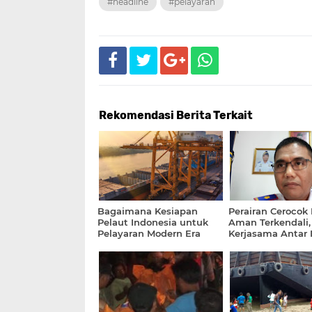
#headline
#pelayaran
Rekomendasi Berita Terkait
Bagaimana Kesiapan
Perairan Cerocok 
Pelaut Indonesia untuk
Aman Terkendali,
Pelayaran Modern Era
Kerjasama Antar I
Baru, Ini Penjelasannya