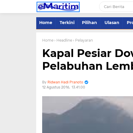
Home
Terkini
Pilihan
Ulasan
Pro
Home
› Headline
› Pelayaran
Kapal Pesiar Do
Pelabuhan Lem
Ridwan Hadi Pranoto
12 Agustus 2016
13.41.00