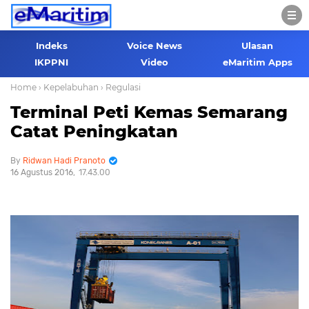
Indeks
Voice News
Ulasan
IKPPNI
Video
eMaritim Apps
Home
› Kepelabuhan
› Regulasi
Terminal Peti Kemas Semarang
Catat Peningkatan
Ridwan Hadi Pranoto
16 Agustus 2016
17.43.00