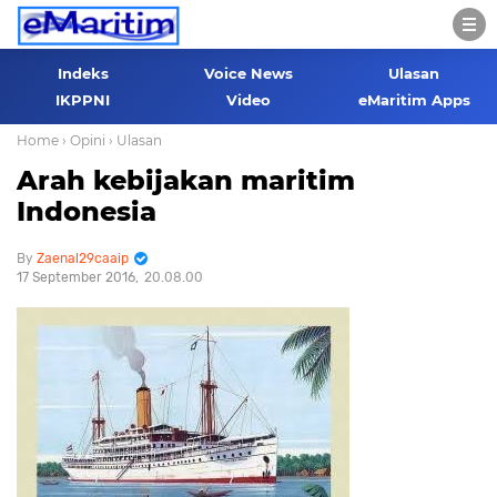
Indeks
Voice News
Ulasan
IKPPNI
Video
eMaritim Apps
Home
› Opini
› Ulasan
Arah kebijakan maritim
Indonesia
Zaenal29caaip
17 September 2016
20.08.00