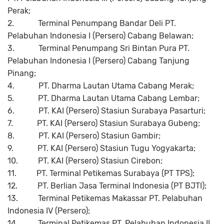
Perak;
2.
Terminal Penumpang Bandar Deli PT.
Pelabuhan Indonesia I (Persero) Cabang Belawan;
3.
Terminal Penumpang Sri Bintan Pura PT.
Pelabuhan Indonesia I (Persero) Cabang Tanjung
Pinang;
4.
PT. Dharma Lautan Utama Cabang Merak;
5.
PT. Dharma Lautan Utama Cabang Lembar;
6.
PT. KAI (Persero) Stasiun Surabaya Pasarturi;
7.
PT. KAI (Persero) Stasiun Surabaya Gubeng;
8.
PT. KAI (Persero) Stasiun Gambir;
9.
PT. KAI (Persero) Stasiun Tugu Yogyakarta;
10.
PT. KAI (Persero) Stasiun Cirebon;
11.
PT. Terminal Petikemas Surabaya (PT TPS);
12.
PT. Berlian Jasa Terminal Indonesia (PT BJTI);
13.
Terminal Petikemas Makassar PT. Pelabuhan
Indonesia IV (Persero);
14.
Terminal Petikemas PT. Pelabuhan Indonesia II