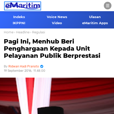
Indeks
Voice News
Ulasan
IKPPNI
Video
eMaritim Apps
Home
› Headline
› Regulasi
Pagi Ini, Menhub Beri
Penghargaan Kepada Unit
Pelayanan Publik Berprestasi
Ridwan Hadi Pranoto
19 September 2016
11.48.00