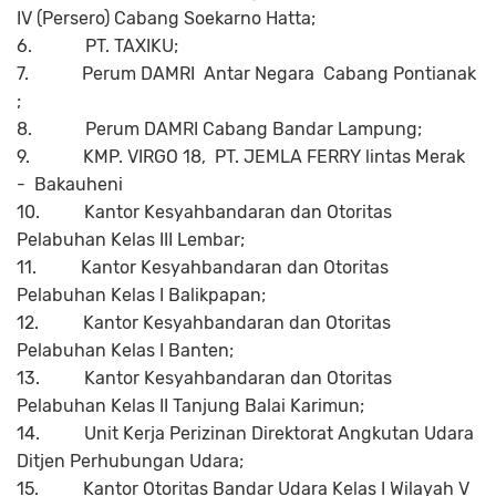
IV (Persero) Cabang Soekarno Hatta;
6.
PT. TAXIKU;
7.
Perum DAMRI
Antar Negara
Cabang Pontianak
;
8.
Perum DAMRI Cabang Bandar Lampung;
9.
KMP. VIRGO 18,
PT. JEMLA FERRY lintas Merak
-
Bakauheni
10.
Kantor Kesyahbandaran dan Otoritas
Pelabuhan Kelas III Lembar;
11.
Kantor Kesyahbandaran dan Otoritas
Pelabuhan Kelas I Balikpapan;
12.
Kantor Kesyahbandaran dan Otoritas
Pelabuhan Kelas I Banten;
13.
Kantor Kesyahbandaran dan Otoritas
Pelabuhan Kelas II Tanjung Balai Karimun;
14.
Unit Kerja Perizinan Direktorat Angkutan Udara
Ditjen Perhubungan Udara;
15.
Kantor Otoritas Bandar Udara Kelas I Wilayah V