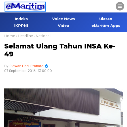
Indeks
Voice News
Ulasan
IKPPNI
Video
eMaritim Apps
Home
› Headline
› Nasional
Selamat Ulang Tahun INSA Ke-
49
Ridwan Hadi Pranoto
07 September 2016
13.00.00