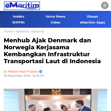
Indeks
Voice News
Ulasan
IKPPNI
Video
eMaritim Apps
Home
› Headline
› Nasional
Menhub Ajak Denmark dan
Norwegia Kerjasama
Kembangkan Infrastruktur
Transportasi Laut di Indonesia
Ridwan Hadi Pranoto
28 November 2016
14.55.00