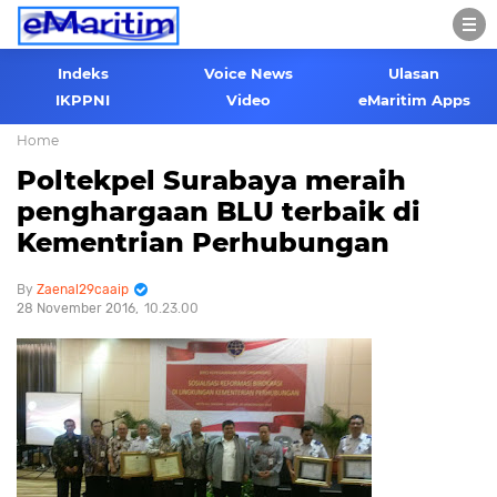
Indeks
Voice News
Ulasan
IKPPNI
Video
eMaritim Apps
Home
Poltekpel Surabaya meraih
penghargaan BLU terbaik di
Kementrian Perhubungan
Zaenal29caaip
28 November 2016
10.23.00