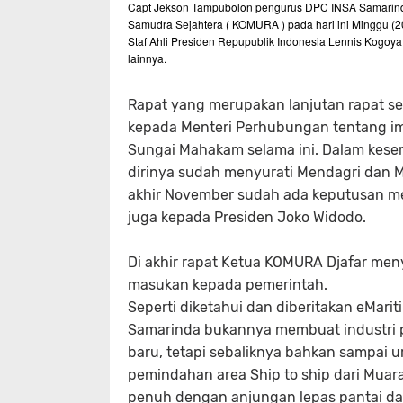
Capt Jekson Tampubolon pengurus DPC INSA Samarinda
Samudra Sejahtera ( KOMURA ) pada hari ini Minggu (20
Staf Ahli Presiden Repupublik Indonesia Lennis Kogo
lainnya.
Rapat yang merupakan lanjutan rapat 
kepada Menteri Perhubungan tentang imb
Sungai Mahakam selama ini. Dalam kes
dirinya sudah menyurati Mendagri dan M
akhir November sudah ada keputusan me
juga kepada Presiden Joko Widodo.
Di akhir rapat Ketua KOMURA Djafar me
masukan kepada pemerintah.
Seperti diketahui dan diberitakan eMar
Samarinda bukannya membuat industri
baru, tetapi sebaliknya bahkan sampai
pemindahan area Ship to ship dari Muar
penuh dengan anjungan lepas pantai dan