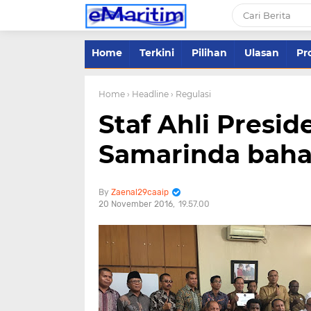
Home
Terkini
Pilihan
Ulasan
Pro
Home
› Headline
› Regulasi
Staf Ahli Presi
Samarinda bahas
Zaenal29caaip
20 November 2016
19.57.00