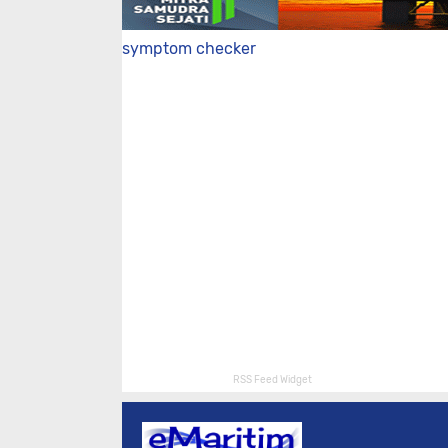
symptom checker
RSS Feed Widget