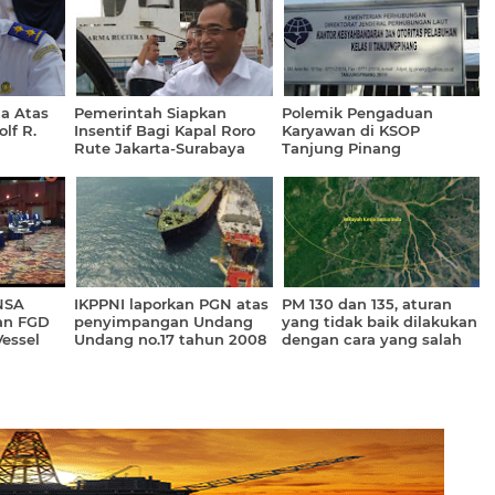
ta Atas
Pemerintah Siapkan
Polemik Pengaduan
lf R.
Insentif Bagi Kapal Roro
Karyawan di KSOP
Rute Jakarta-Surabaya
Tanjung Pinang
NSA
IKPPNI laporkan PGN atas
PM 130 dan 135, aturan
an FGD
penyimpangan Undang
yang tidak baik dilakukan
essel
Undang no.17 tahun 2008
dengan cara yang salah